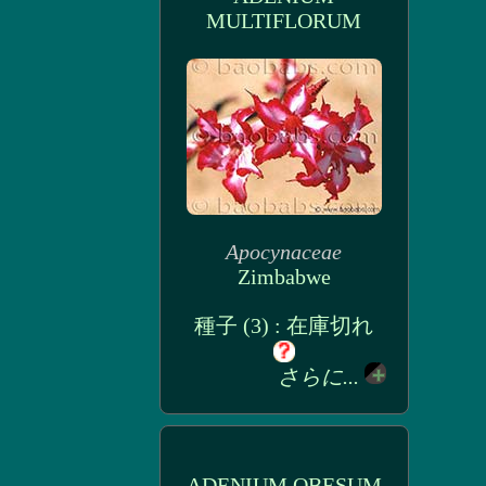
MULTIFLORUM
Apocynaceae
Zimbabwe
種子 (3) : 在庫切れ
さらに...
ADENIUM OBESUM