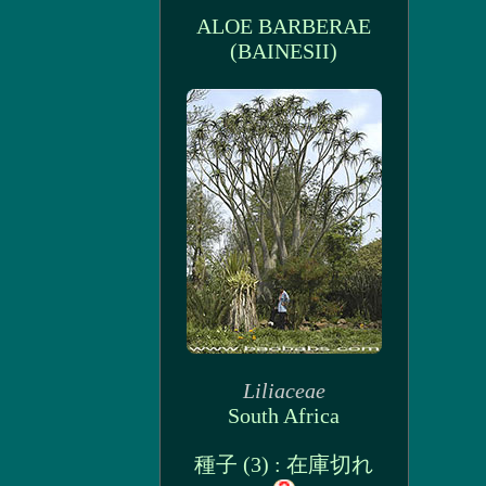
ALOE BARBERAE
(BAINESII)
Liliaceae
South Africa
種子 (3) : 在庫切れ