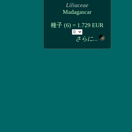
Liliaceae
Madagascar
種子 (6) = 1.729 EUR
さらに...