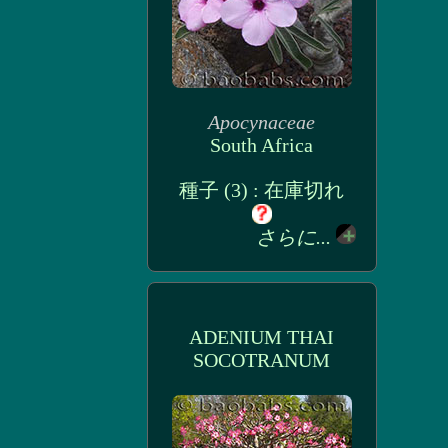
Apocynaceae
South Africa
種子 (3) : 在庫切れ
さらに...
ADENIUM THAI
SOCOTRANUM