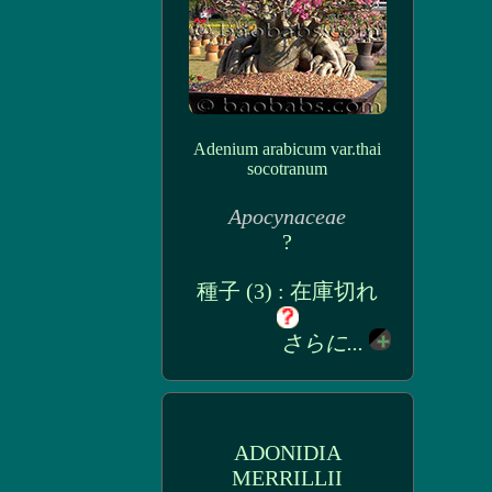
Adenium arabicum var.thai
socotranum
Apocynaceae
?
種子 (3) : 在庫切れ
さらに...
ADONIDIA
MERRILLII