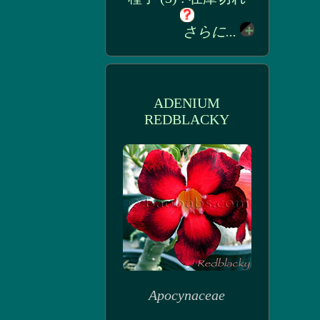
さらに...
ADENIUM
REDBLACKY
Apocynaceae