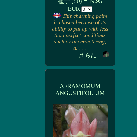
種子 (50) = 19.95
EUR
This charming palm
is chosen because of its
ability to put up with less
than perfect conditions
such as underwatering,
a. . . .
さらに...
AFRAMOMUM
ANGUSTIFOLIUM