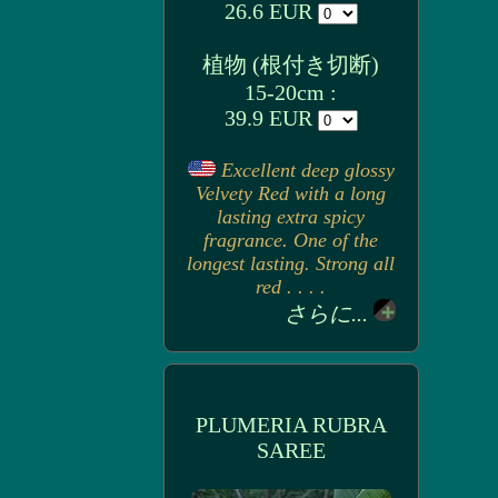
26.6 EUR
植物 (根付き切断)
15-20cm :
39.9 EUR
Excellent deep glossy
Velvety Red with a long
lasting extra spicy
fragrance. One of the
longest lasting. Strong all
red . . . .
さらに...
PLUMERIA RUBRA
SAREE