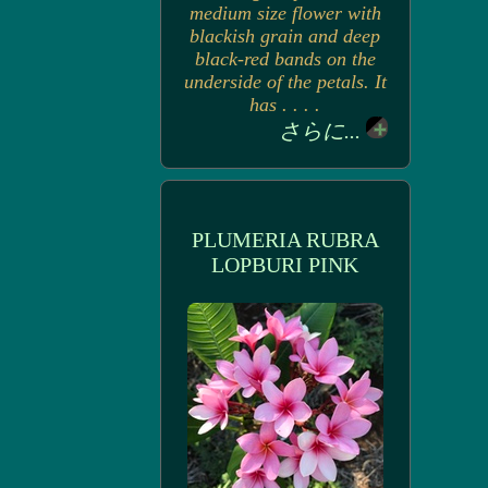
medium size flower with
blackish grain and deep
black-red bands on the
underside of the petals. It
has . . . .
さらに...
PLUMERIA RUBRA
LOPBURI PINK