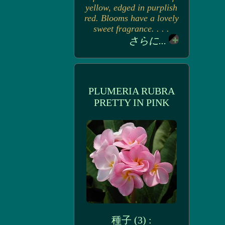
yellow, edged in purplish
red. Blooms have a lovely
sweet fragrance. . . .
さらに...
PLUMERIA RUBRA
PRETTY IN PINK
種子 (3) :