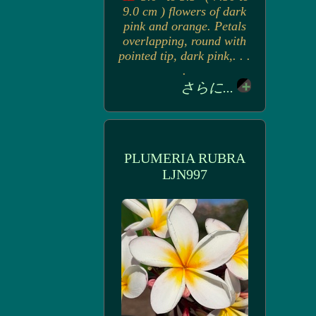
9.0 cm ) flowers of dark
pink and orange. Petals
overlapping, round with
pointed tip, dark pink,. . .
.
さらに...
PLUMERIA RUBRA
LJN997