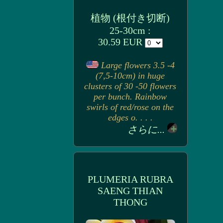
植物 (根付き切断)
25-30cm :
30.59 EUR
Large flowers 3.5 -4
(7,5-10cm) in huge
clusters of 30 -50 flowers
per bunch. Rainbow
swirls of red/rose on the
edges o. . . .
さらに...
PLUMERIA RUBRA
SAENG THIAN
THONG