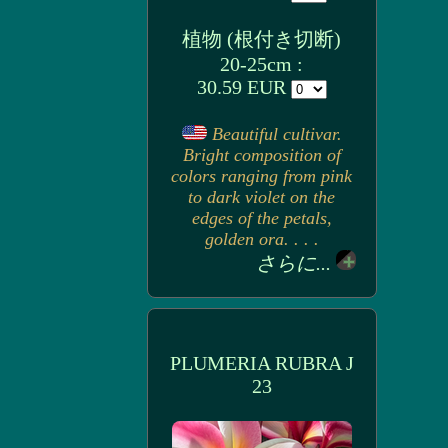
植物 (根付き切断)
20-25cm :
30.59 EUR
Beautiful cultivar.
Bright composition of
colors ranging from pink
to dark violet on the
edges of the petals,
golden ora. . . .
さらに...
PLUMERIA RUBRA J
23