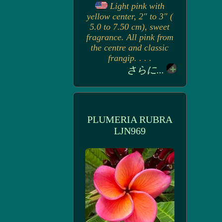
Light pink with
yellow center, 2" to 3" (
5.0 to 7.50 cm), sweet
fragrance. All pink from
the centre and classic
frangip. . . .
さらに...
PLUMERIA RUBRA
LJN969