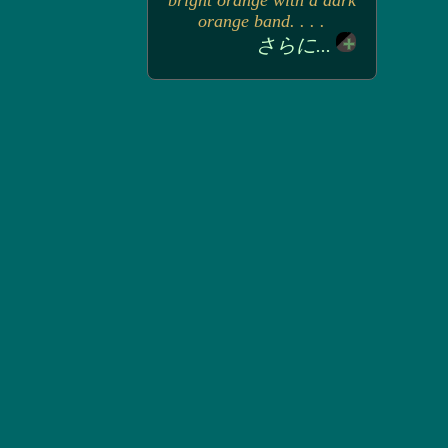
bright orange with a dark
orange band. . . .
さらに...