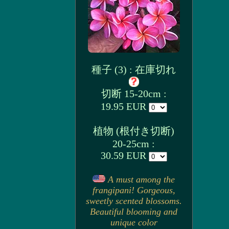
種子 (3) : 在庫切れ
切断 15-20cm :
19.95 EUR
植物 (根付き切断)
20-25cm :
30.59 EUR
A must among the
frangipani! Gorgeous,
sweetly scented blossoms.
Beautiful blooming and
unique color