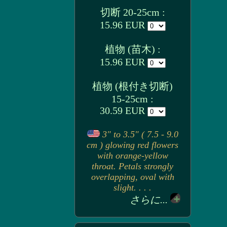
切断 20-25cm :
15.96 EUR
植物 (苗木) :
15.96 EUR
植物 (根付き切断)
15-25cm :
30.59 EUR
3" to 3.5" ( 7.5 - 9.0
cm ) glowing red flowers
with orange-yellow
throat. Petals strongly
overlapping, oval with
slight. . . .
さらに...