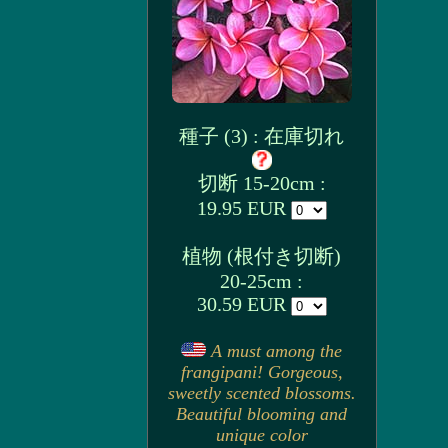
種子 (3) : 在庫切れ
切断 15-20cm :
19.95 EUR
植物 (根付き切断)
20-25cm :
30.59 EUR
A must among the
frangipani! Gorgeous,
sweetly scented blossoms.
Beautiful blooming and
unique color