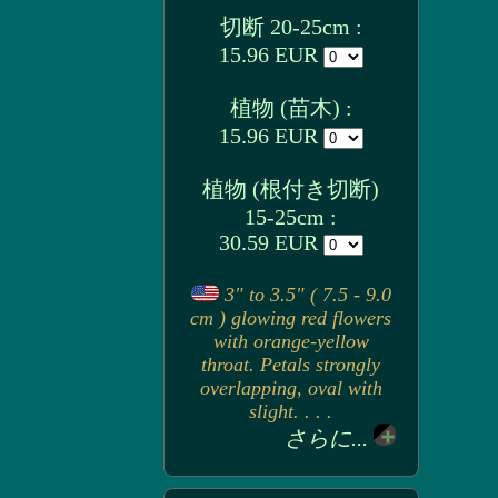
切断 20-25cm :
15.96 EUR
植物 (苗木) :
15.96 EUR
植物 (根付き切断)
15-25cm :
30.59 EUR
3" to 3.5" ( 7.5 - 9.0
cm ) glowing red flowers
with orange-yellow
throat. Petals strongly
overlapping, oval with
slight. . . .
さらに...