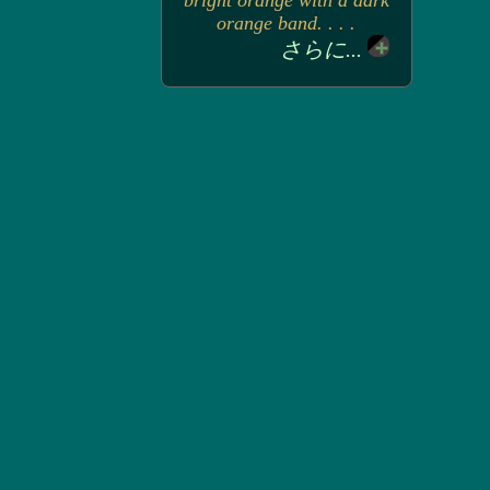
bright orange with a dark
orange band. . . .
さらに...