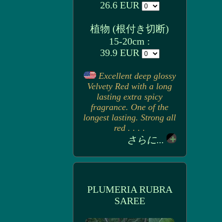
26.6 EUR
植物 (根付き切断)
15-20cm :
39.9 EUR
Excellent deep glossy
Velvety Red with a long
lasting extra spicy
fragrance. One of the
longest lasting. Strong all
red . . . .
さらに...
PLUMERIA RUBRA
SAREE