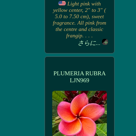
Light pink with
yellow center, 2" to 3" (
5.0 to 7.50 cm), sweet
fragrance. All pink from
the centre and classic
frangip. . . .
さらに...
PLUMERIA RUBRA
LJN969