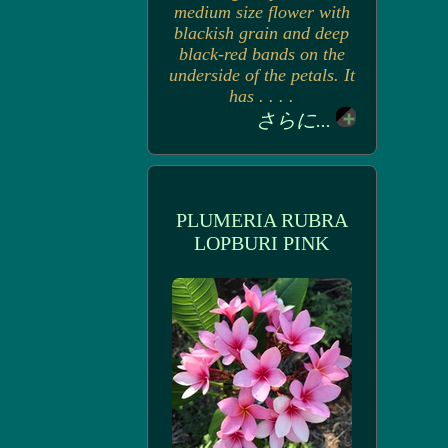
medium size flower with
blackish grain and deep
black-red bands on the
underside of the petals. It
has . . . .
さらに...
PLUMERIA RUBRA
LOPBURI PINK