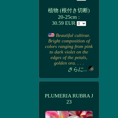
植物 (根付き切断)
20-25cm :
30.59 EUR
Beautiful cultivar.
Bright composition of
colors ranging from pink
to dark violet on the
edges of the petals,
golden ora. . . .
さらに...
PLUMERIA RUBRA J
23