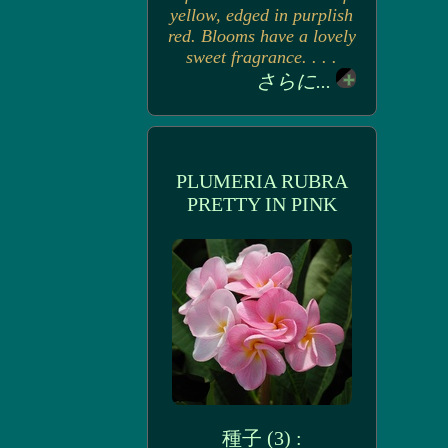
yellow, edged in purplish
red. Blooms have a lovely
sweet fragrance. . . .
さらに...
PLUMERIA RUBRA
PRETTY IN PINK
種子 (3) :