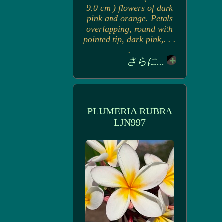
9.0 cm ) flowers of dark
pink and orange. Petals
overlapping, round with
pointed tip, dark pink,. . .
.
さらに...
PLUMERIA RUBRA
LJN997