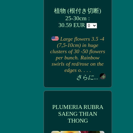
植物 (根付き切断)
25-30cm :
30.59 EUR
Large flowers 3.5 -4
(7,5-10cm) in huge
clusters of 30 -50 flowers
per bunch. Rainbow
swirls of red/rose on the
edges o. . . .
さらに...
PLUMERIA RUBRA
SAENG THIAN
THONG