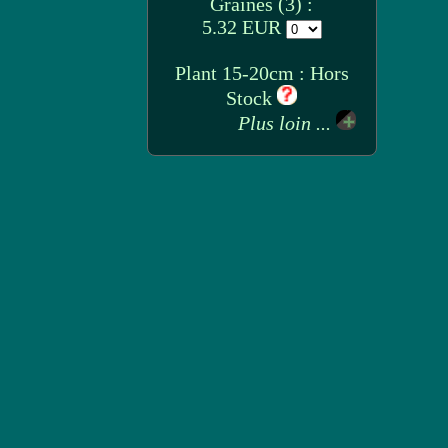
Graines (3) :
5.32 EUR
Plant 15-20cm : Hors
Stock
Plus loin ...