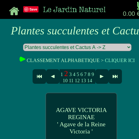
Save
0.00 
Plantes succulentes et Cactu
CLASSEMENT ALPHABETIQUE >
CLIQUER ICI
2
1
3
4
5
6
7
8
9
10
11
12
13
14
AGAVE VICTORIA
REGINAE
' Agave de la Reine
Victoria '