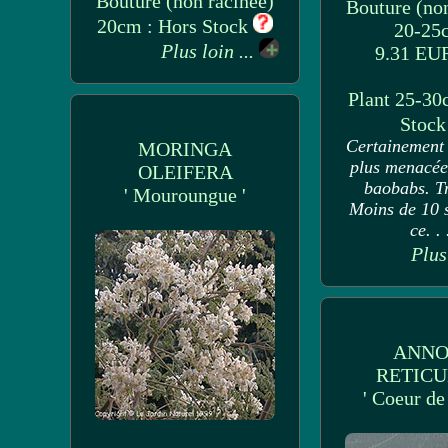
Bouture (non racinee)
Bouture (non
20cm : Hors Stock
20-25
Plus loin ...
9.31 E
Plant 25-30
Stoc
Certainement 
MORINGA
plus menacée
OLEIFERA
baobabs. Tr
' Mouroungue '
Moins de 10 s
ce. . 
Plus
ANN
RETICU
' Coeur de