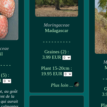
Moringaceae
Madagascar
- - - - - - - - - -
ceae
Graines (2) :
il
3.99 EUR
M
 - - - -
M
Plant 15-20cm :
19.95 EUR
(5) :
- -
UR
Plus loin ...
G
nt, au goût
3.
ent de la
 qui aurait
Pla
s calmantes