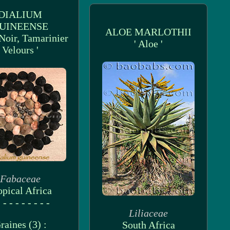
DIALIUM
UINEENSE
ALOE MARLOTHII
 Noir, Tamarinier
' Aloe '
Velours '
Fabaceae
opical Africa
 - - - - - - - -
Liliaceae
raines (3) :
South Africa