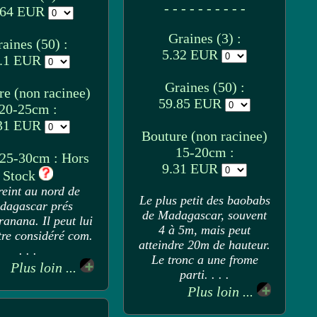
- - - - - - - - - -
.64 EUR
Graines (3) :
aines (50) :
5.32 EUR
.1 EUR
Graines (50) :
re (non racinee)
59.85 EUR
20-25cm :
31 EUR
Bouture (non racinee)
15-20cm :
 25-30cm : Hors
9.31 EUR
Stock
reint au nord de
Le plus petit des baobabs
dagascar prés
de Madagascar, souvent
ranana. Il peut lui
4 à 5m, mais peut
tre considéré com.
atteindre 20m de hauteur.
. . .
Le tronc a une frome
Plus loin ...
parti. . . .
Plus loin ...