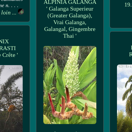
ALPINIA GALANGA
19
e n. . . .
' Galanga Superieur
 loin ...
(Greater Galanga),
Vrai Galanga,
Galangal, Gingembre
Thai '
NIX
RASTI
e Crête '