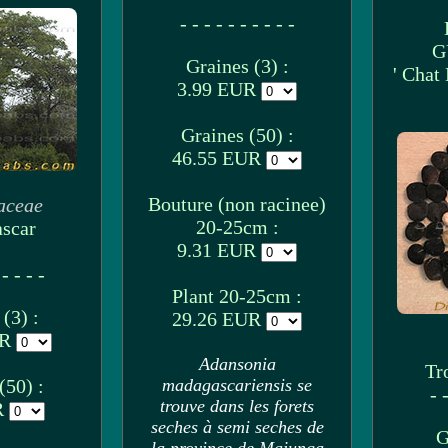
- - - - - - - - - -
G
Graines (3) :
' Chat
3.99 EUR
Graines (50) :
46.55 EUR
Bouture (non racinee)
aceae
20-25cm :
scar
9.31 EUR
 - - - -
Plant 20-25cm :
(3) :
29.26 EUR
UR
Adansonia
Tr
(50) :
madagascariensis se
- -
trouve dans les forets
R
seches à semi seches de
G