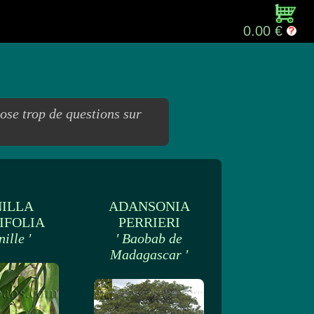
0.00 €
pose trop de questions sur
ILLA
ADANSONIA
IFOLIA
PERRIERI
nille '
' Baobab de
Madagascar '