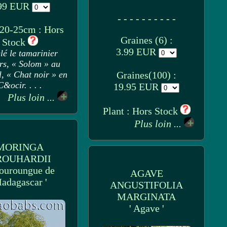
99 EUR
- - - - - - - - - -
 20-25cm : Hors
Graines (6) :
Stock
3.99 EUR
lé le tamarinier
rs, « Solom » au
, « Chat noir » en
Graines(100) :
C&ocir. . . .
19.95 EUR
Plus loin ...
Plant : Hors Stock
Plus loin ...
MORINGA
ROUHARDII
ouroungue de
AGAVE
adagascar '
ANGUSTIFOLIA
MARGINATA
' Agave '