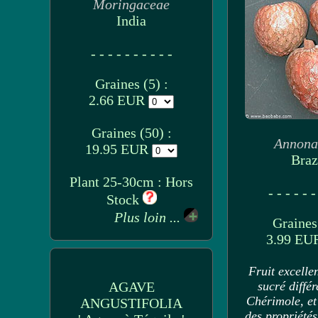
Moringaceae
India
- - - - - - - - - -
Graines (5) :
2.66 EUR
Graines (50) :
Annona
19.95 EUR
Braz
Plant 25-30cm : Hors
- - - - - -
Stock
Plus loin ...
Graines 
3.99 E
Fruit excelle
AGAVE
sucré différ
Chérimole, et
ANGUSTIFOLIA
des propriété