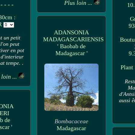
Plus loin ...
 - - - -
10
30cm :
Gr
UR
93
ADANSONIA
t un petit
MADAGASCARIENSIS
Boutu
l'on peut
' Baobab de
tiver en pot
Madagascar '
9.
d'interieur
at tempe. .
Plant
 loin ...
Rest
Ma
d'Antsi
aussi ê
ONIA
ERI
b de
Bombacaceae
car '
Madagascar