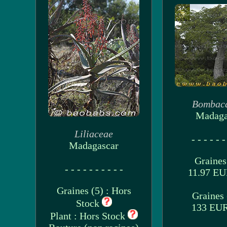
Bombac
Madaga
Liliaceae
- - - - - -
Madagascar
Graines 
- - - - - - - - - -
11.97 E
Graines (5) : Hors
Graines 
Stock
133 EU
Plant : Hors Stock