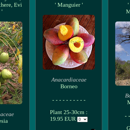
here, Evi
' Manguier '
 '
M
Anacardiaceae
Borneo
B
- - - - - - - - - -
M
Plant 25-30cm :
iaceae
- -
19.95 EUR
esia
G