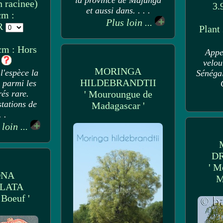
la province de Majunga
 racinee)
3.
et aussi dans. . . .
cm :
Plus loin ...
UR
Plant
cm : Hors
Appe
k
velou
MORINGA
l'espèce la
Sénégal
HILDEBRANDTII
 parmi les
és rare.
' Mouroungue de
tations de
Madagascar '
. .
 loin ...
D
' M
ONA
M
LATA
 Boeuf '