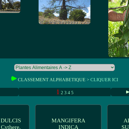
CLASSEMENT ALPHABETIQUE >
CLIQUER ICI
1
2
3
4
5
 DULCIS
MANGIFERA
A
 Cythere,
INDICA
SU