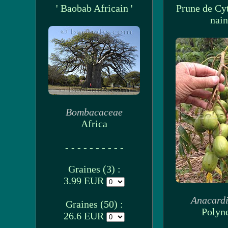
' Baobab Africain '
Prune de Cyt
nain
Bombacaceae
Africa
- - - - - - - - - -
Graines (3) :
3.99 EUR
Anacard
Graines (50) :
Polyn
26.6 EUR