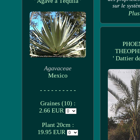
' Agave à Téquila '
sur le systèm
Plus
PHOE
THEOPH
' Dattier d
Agavaceae
Mexico
- - - - - - - - - -
Graines (10) :
2.66 EUR
Plant 20cm :
19.95 EUR