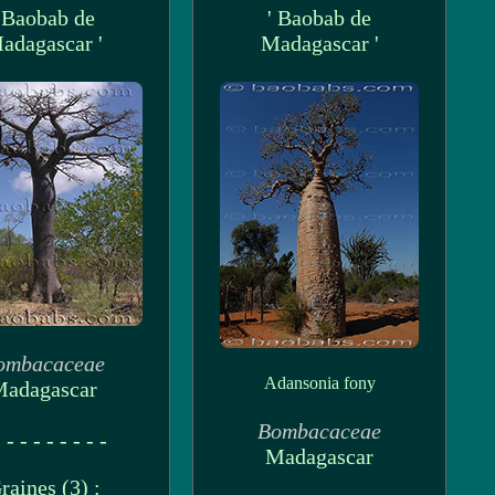
' Baobab de
' Baobab de
adagascar '
Madagascar '
ombacaceae
Adansonia fony
adagascar
Bombacaceae
 - - - - - - - -
Madagascar
raines (3) :