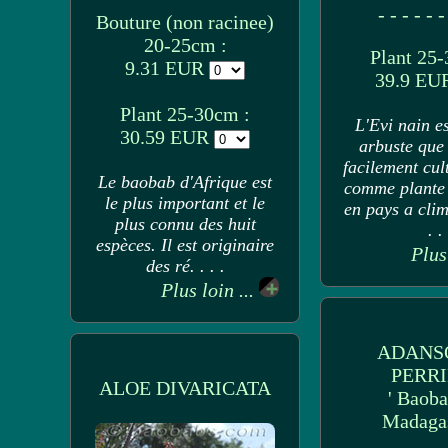
- - - - - -
Bouture (non racinee)
20-25cm :
Plant 25-
9.31 EUR
39.9 E
Plant 25-30cm :
L'Evi nain es
30.59 EUR
arbuste que 
facilement cul
Le baobab d'Afrique est
comme plante 
le plus important et le
en pays a clim
plus connu des huit
. .
espèces. Il est originaire
Plus
des ré. . . .
Plus loin ...
ADANS
PERRI
ALOE DIVARICATA
' Baoba
Madagas