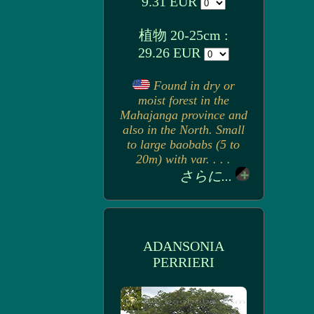
9.31 EUR
植物 20-25cm :
29.26 EUR
Found in dry or
moist forest in the
Mahajanga province and
also in the North. Small
to large baobabs (5 to
20m) with var. . . .
さらに...
ADANSONIA
PERRIERI