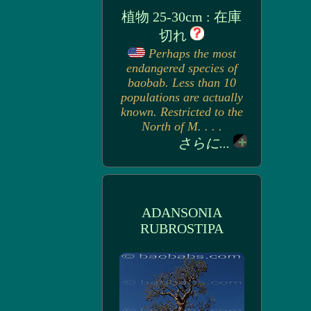
植物 25-30cm : 在庫
切れ
Perhaps the most
endangered species of
baobab. Less than 10
populations are actually
known. Restricted to the
North of M. . . .
さらに...
ADANSONIA
RUBROSTIPA