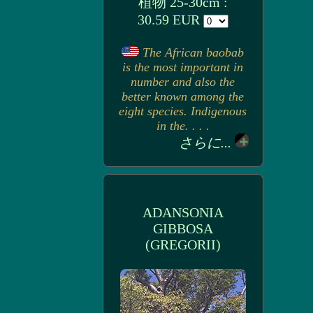
植物 25-30cm :
30.59 EUR
The African baobab
is the most important in
number and also the
better known among the
eight species. Indigenous
in the. . . .
さらに...
ADANSONIA
GIBBOSA
(GREGORII)