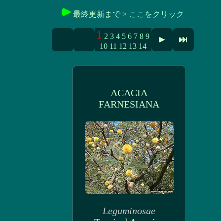
最終更新まで >
ここをクリック
1
2
3
4
5
6
7
8
9
10
11
12
13
14
ACACIA
FARNESIANA
Leguminosae