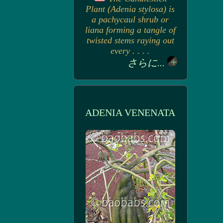
Plant (Adenia stylosa) is
a pachycaul shrub or
liana forming a tangle of
twisted stems raying out
every . . . .
さらに...
ADENIA VENENATA