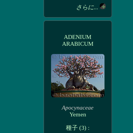
さらに...
ADENIUM
ARABICUM
Apocynaceae
Yemen
種子 (3) :