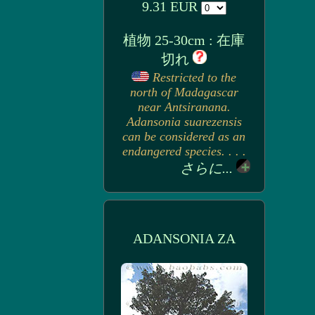
9.31 EUR
植物 25-30cm : 在庫
切れ
Restricted to the
north of Madagascar
near Antsiranana.
Adansonia suarezensis
can be considered as an
endangered species. . . .
さらに...
ADANSONIA ZA