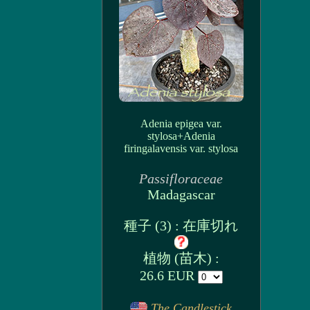
Adenia epigea var.
stylosa+Adenia
firingalavensis var. stylosa
Passifloraceae
Madagascar
種子 (3) : 在庫切れ
植物 (苗木) :
26.6 EUR
The Candlestick