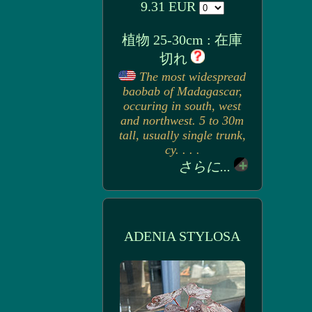
9.31 EUR
植物 25-30cm : 在庫
切れ
The most widespread
baobab of Madagascar,
occuring in south, west
and northwest. 5 to 30m
tall, usually single trunk,
cy. . . .
さらに...
ADENIA STYLOSA