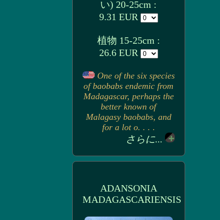
い) 20-25cm :
9.31 EUR
植物 15-25cm :
26.6 EUR
One of the six species
of baobabs endemic from
Madagascar, perhaps the
better known of
Malagasy baobabs, and
for a lot o. . . .
さらに...
ADANSONIA
MADAGASCARIENSIS