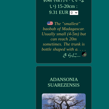
い) 15-20cm :
9.31 EUR
The "smallest"
baobab of Madagascar.
Usually small (4-5m) but
can reach 20m
sometimes. The trunk is
bottle shaped with a. . . .
さらに...
ADANSONIA
SUAREZENSIS