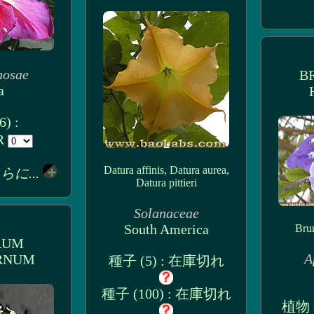
nosae
B
a
) :
UR
Datura affinis, Datura aurea,
らに...
Datura pittieri
Solanaceae
South America
Brun
RUM
A
RNUM
種子 (5) : 在庫切れ
種子 (100) : 在庫切れ
植物 2