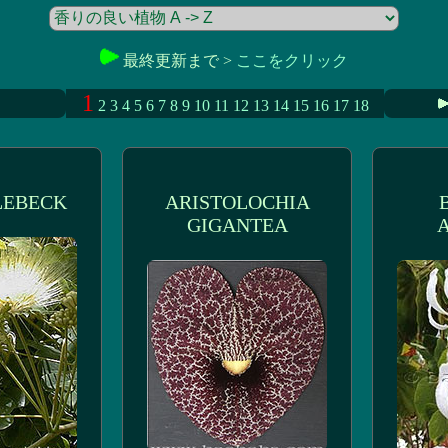
最終更新まで >
ここをクリック
1
2
3
4
5
6
7
8
9
10
11
12
13
14
15
16
17
18
LEBECK
ARISTOLOCHIA
GIGANTEA