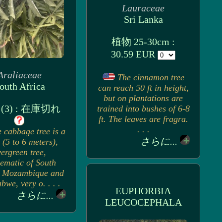
Lauraceae
Sri Lanka
植物 25-30cm :
30.59 EUR
Araliaceae
The cinnamon tree
outh Africa
can reach 50 ft in height,
but on plantations are
(3) : 在庫切れ
trained into bushes of 6-8
ft. The leaves are fragra.
. . .
 cabbage tree is a
さらに...
 (5 to 6 meters),
ergreen tree,
ematic of South
, Mozambique and
we, very o. . . .
EUPHORBIA
さらに...
LEUCOCEPHALA