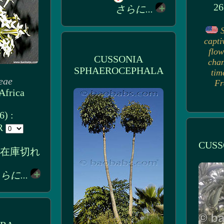
26
さらに...
capti
flow
CUSSONIA
chan
SPHAEROCEPHALA
tim
eae
Fr
Africa
) :
UR
CUSS
 : 在庫切れ
らに...