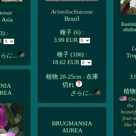
Aristolochiaceae
nosae
Brazil
 Asia
Bauhini
albiflo
種子 (6) :
) :
3.99 EUR
UR
L
種子 (100) :
らに...
Tro
18.62 EUR
植物 20-25cm : 在庫
3.
切れ
NIA
植物
REA
さらに...
One
the
beautif
four-i
BRUGMANSIA
like 
AUREA