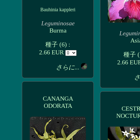
Bauhinia kappleri
Leguminosae
Burma
Legumi
Asi
種子 (6) :
2.66 EUR
種子 (6
2.66 E
さらに...
さ
CANANGA
ODORATA
CEST
NOCTU