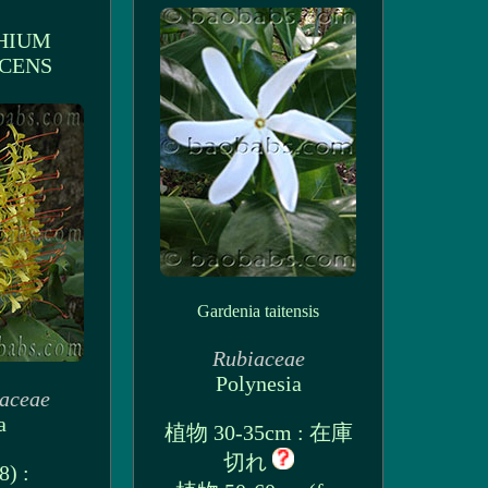
HIUM
CENS
Gardenia taitensis
Rubiaceae
Polynesia
raceae
a
植物 30-35cm : 在庫
切れ
) :