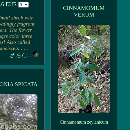
.6 EUR
CINNAMOMUM
VERUM
Small shrub with
vatingly fragrant
ers. The flower
ges color three
es! Also called
anciscea. . . .
さらに...
ONIA SPICATA
Cinnamomum zeylanicum