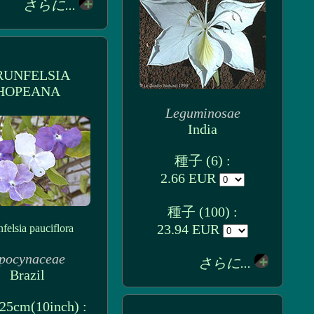
さらに...
RUNFELSIA
HOPEANA
Leguminosae
India
種子 (6) :
2.66 EUR
種子 (100) :
23.94 EUR
felsia pauciflora
pocynaceae
さらに...
Brazil
5cm(10inch) :