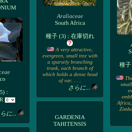
URA
ONIUM
Araliaceae
South Africa
種子 (3) : 在庫切れ
A very attractive,
S
evergreen, small tree with
a sparsely branching
種子 
trunk, each branch of
ceae
which holds a dense head
The
co
of var. . . .
small
さらに...
ev
) :
embl
UR
Africa
Zimbab
らに...
GARDENIA
TAHITENSIS