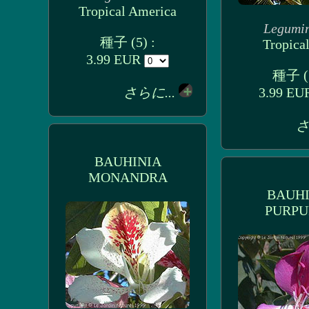
Tropical America
Legumi
種子 (5) :
Tropical
3.99 EUR
種子 (3
さらに...
3.99 E
さ
BAUHINIA
MONANDRA
BAUHI
PURPU