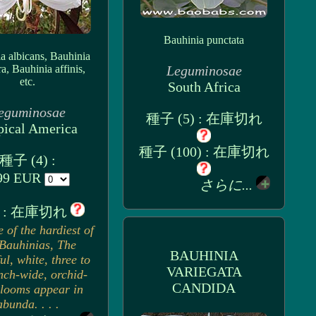
Bauhinia punctata
a albicans, Bauhinia
ra, Bauhinia affinis,
Leguminosae
etc.
South Africa
eguminosae
種子 (5) : 在庫切れ
pical America
種子 (100) : 在庫切れ
種子 (4) :
99 EUR
さらに...
 : 在庫切れ
 of the hardiest of
 Bauhinias, The
BAUHINIA
ul, white, three to
VARIEGATA
nch-wide, orchid-
CANDIDA
blooms appear in
abunda. . . .