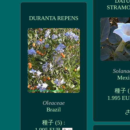
DAT
STRAM
DURANTA REPENS
Solana
Mexi
種子 (5
1.995 E
Oleaceae
Brazil
さ
種子 (5) :
1.995 EUR