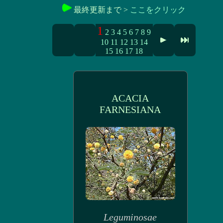
最終更新まで >
ここをクリック
1
2
3
4
5
6
7
8
9
10
11
12
13
14
15
16
17
18
ACACIA
FARNESIANA
Leguminosae