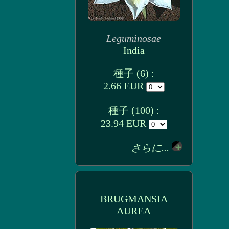
Leguminosae
India
種子 (6) :
2.66 EUR
種子 (100) :
23.94 EUR
さらに...
BRUGMANSIA
AUREA