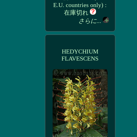
E.U. countries only) :
在庫切れ
さらに...
HEDYCHIUM
FLAVESCENS