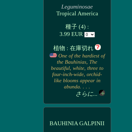
Leguminosae
Tropical America
種子 (4) :
3.99 EUR
植物 : 在庫切れ
One of the hardiest of
the Bauhinias, The
beautiful, white, three to
four-inch-wide, orchid-
like blooms appear in
abunda. . . .
さらに...
BAUHINIA GALPINII