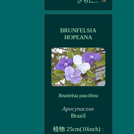
さらに...
BRUNFELSIA
HOPEANA
Brunfelsia pauciflora
Apocynaceae
Brazil
植物 25cm(10inch) :