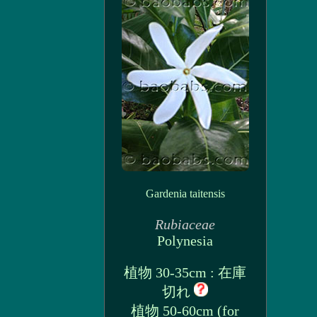
Gardenia taitensis
Rubiaceae
Polynesia
植物 30-35cm : 在庫
切れ
植物 50-60cm (for