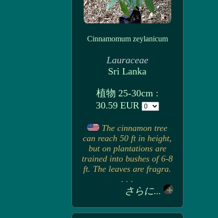
Cinnamomum zeylanicum
Lauraceae
Sri Lanka
植物 25-30cm :
30.59 EUR
The cinnamon tree
can reach 50 ft in height,
but on plantations are
trained into bushes of 6-8
ft. The leaves are fragra.
. . .
さらに...