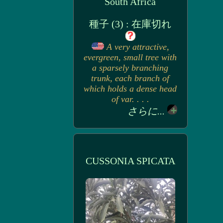
South Africa
種子 (3) : 在庫切れ
A very attractive,
evergreen, small tree with
a sparsely branching
trunk, each branch of
which holds a dense head
of var. . . .
さらに...
CUSSONIA SPICATA