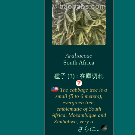
Araliaceae
South Africa
種子 (3) : 在庫切れ
The cabbage tree is a
small (5 to 6 meters),
evergreen tree,
emblematic of South
Africa, Mozambique and
Zimbabwe, very o. . . .
さらに...