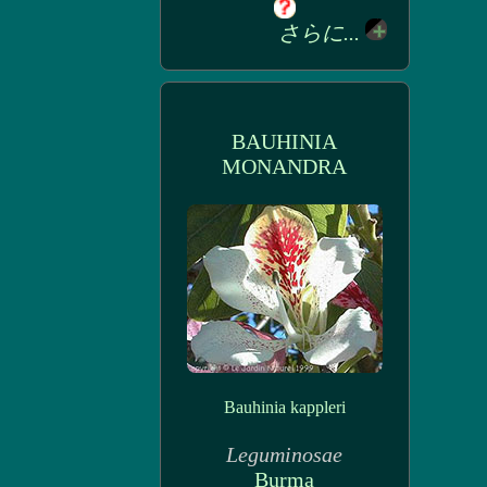
さらに...
BAUHINIA
MONANDRA
Bauhinia kappleri
Leguminosae
Burma