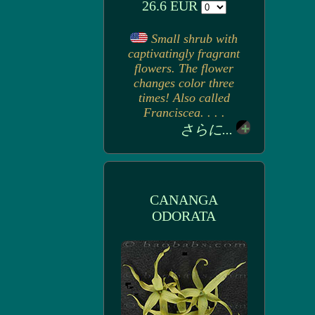
26.6 EUR
Small shrub with
captivatingly fragrant
flowers. The flower
changes color three
times! Also called
Franciscea. . . .
さらに...
CANANGA
ODORATA