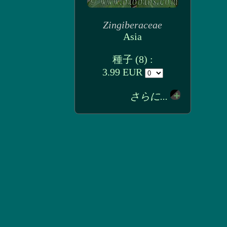
Zingiberaceae
Asia
種子 (8) :
3.99 EUR
さらに...