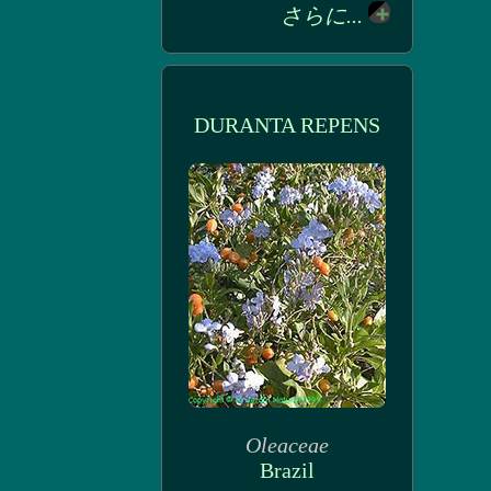
さらに...
DURANTA REPENS
Oleaceae
Brazil