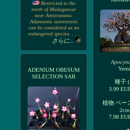
Restricted to the
north of Madagascar
near Antsiranana.
Adansonia suarezensis
can be considered as an
endangered species. . . .
さらに...
Apocyn
Yem
ADENIUM OBESUM
SELECTION SAR
種子 (3
3.99 E
植物 ベー
2cm
7.98 E