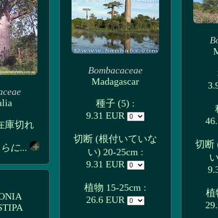
B
M
Bombacaceae
Madagascar
3.
aceae
lia
種子 (5) :
9.31 EUR
46
: 在庫切れ
切断 (根付いていな
切断
らに...
い) 20-25cm :
い
9.31 EUR
9.
植物 15-25cm :
植物
ONIA
26.6 EUR
29
TIPA