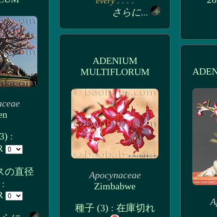
every . . . .
さらに...
ADENIUM
ADE
MULTIFLORUM
aceae
en
) :
UR
スの直径
Apocynaceae
 :
Zimbabwe
UR
A
種子 (3) : 在庫切れ