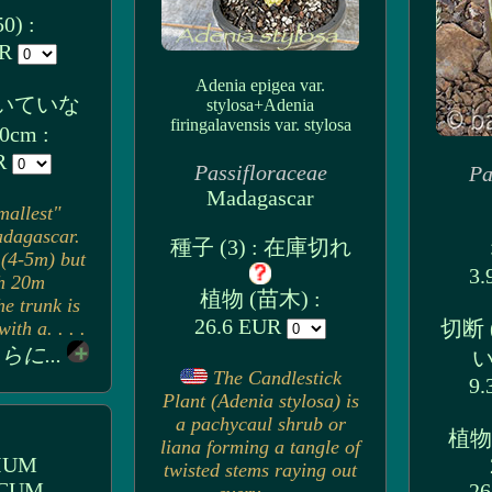
0) :
UR
Adenia epigea var.
付いていな
stylosa+Adenia
firingalavensis var. stylosa
0cm :
UR
Passifloraceae
Pa
Madagascar
mallest"
dagascar.
種子 (3) : 在庫切れ
 (4-5m) but
3.
h 20m
植物 (苗木) :
e trunk is
26.6 EUR
切断
ith a. . . .
らに...
い
The Candlestick
9.
Plant (Adenia stylosa) is
a pachycaul shrub or
植物
liana forming a tangle of
IUM
twisted stems raying out
ICUM
26