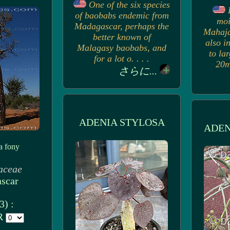
One of the six species
of baobabs endemic from
moi
Madagascar, perhaps the
Mahaja
better known of
also i
Malagasy baobabs, and
to la
for a lot o. . . .
20m)
さらに...
ADENIA STYLOSA
ADEN
a fony
aceae
scar
) :
UR