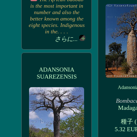
is the most important in
number and also the
better known among the
eight species. Indigenous
in the. . . .
さらに...
ADANSONIA
SUAREZENSIS
Adansoni
Bombac
Madaga
種子 (3
5.32 E