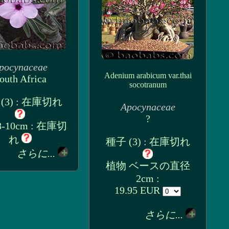
pocynaceae
Adenium arabicum var.thai
outh Africa
socotranum
(3) : 在庫切れ
Apocynaceae
?
-10cm : 在庫切
れ
種子 (3) : 在庫切れ
さらに...
植物 ベースの直径
2cm :
19.95 EUR
さらに...