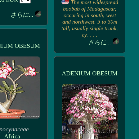
The most widespread
baobab of Madagascar,
さらに...
occuring in south, west
and northwest. 5 to 30m
tall, usually single trunk,
cy. . . .
さらに...
NIUM OBESUM
ADENIUM OBESUM
pocynaceae
Africa