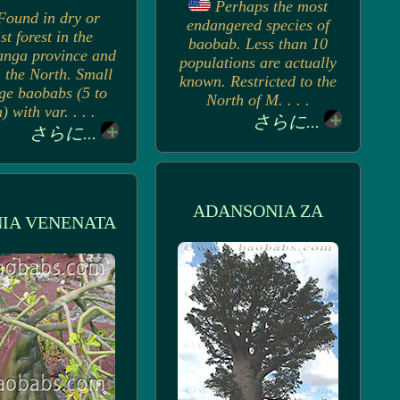
Perhaps the most
Found in dry or
endangered species of
st forest in the
baobab. Less than 10
nga province and
populations are actually
n the North. Small
known. Restricted to the
rge baobabs (5 to
North of M. . . .
 with var. . . .
さらに...
さらに...
ADANSONIA ZA
IA VENENATA