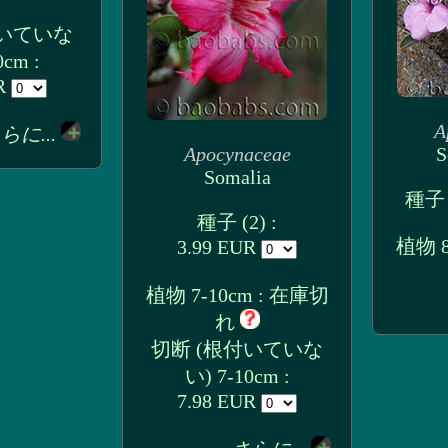
付いていな
0cm :
UR
A
らに...
Apocynaceae
S
Somalia
種子 
種子 (2) :
植物 8
3.99 EUR
植物 7-10cm : 在庫切
れ
切断 (根付いていな
い) 7-10cm :
7.98 EUR