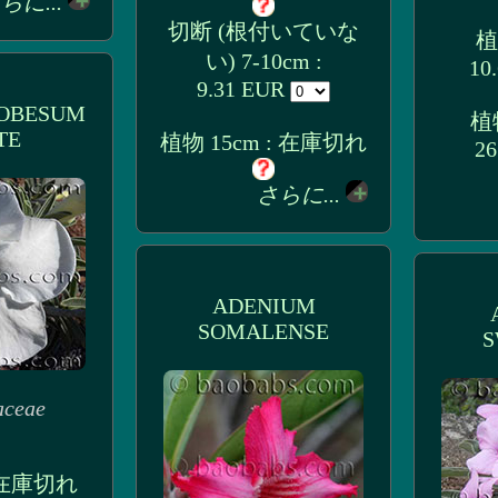
らに...
切断 (根付いていな
植
い) 7-10cm :
10
9.31 EUR
OBESUM
植物
TE
植物 15cm : 在庫切れ
26
さらに...
ADENIUM
SOMALENSE
S
aceae
: 在庫切れ