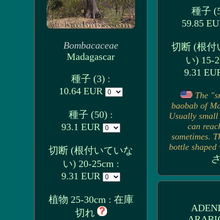
種子 (5
59.85 E
Bombacaceae
切断 (根
Madagascar
い) 15-2
9.31 E
種子 (3) :
10.64 EUR
The "s
baobab of Ma
種子 (50) :
Usually small
93.1 EUR
can reac
sometimes. Th
bottle shaped w
切断 (根付いていな
さ
い) 20-25cm :
9.31 EUR
植物 25-30cm : 在庫
ADEN
切れ
ARAB