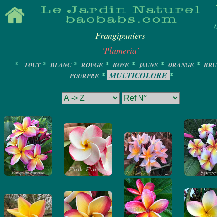
Frangipaniers
'Plumeria'
*
*
*
*
*
*
*
TOUT
BLANC
ROUGE
ROSE
JAUNE
ORANGE
BR
*
MULTICOLORE
*
POURPRE