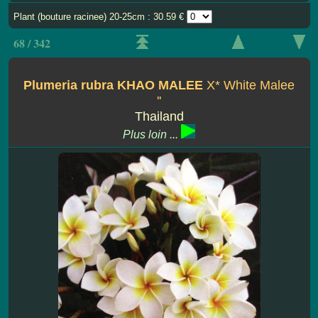
Plant (bouture racinee) 20-25cm : 30.59 €
68 / 342
Plumeria rubra KHAO MALEE
X* White Malee
''
Thailand
Plus loin ...