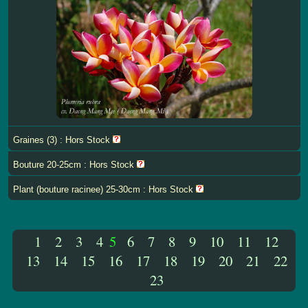
Graines (3) : Hors Stock
Bouture 20-25cm : Hors Stock
Plant (bouture racinee) 25-30cm : Hors Stock
1
2
3
4
5
6
7
8
9
10
11
12
13
14
15
16
17
18
19
20
21
22
23