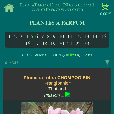
0.00 €
PLANTES A PARFUM
1
2
3
4
5
6
7
8
9
10
11
12
13
14
15
16
17
18
19
20
21
22
23
CLASSEMENT ALPHABETIQUE
CLIQUER ICI
61 / 342
Plumeria rubra CHOMPOO SIN
'Frangipanier'
Thailand
Plus loin ...