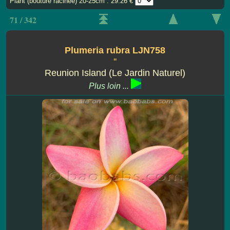
Plant (bouture racinee) 20-25cm : 29.26 €
71 / 342
Plumeria rubra LJN758
''
Reunion Island (Le Jardin Naturel)
Plus loin ...