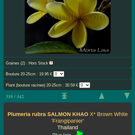
Graines (2) : Hors Stock
Bouture 20-25cm : 19.95 €
Plant (bouture racinee) 20-25cm : 30.59 €
310 / 342
Plumeria rubra SALMON KHAO
X* Brown White
'Frangipanier'
Thailand