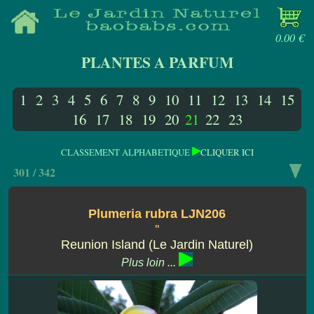
0.00 €
PLANTES A PARFUM
1
2
3
4
5
6
7
8
9
10
11
12
13
14
15
16
17
18
19
20
21
22
23
CLASSEMENT ALPHABETIQUE
CLIQUER ICI
301 / 342
Plumeria rubra LJN206
''
Reunion Island (Le Jardin Naturel)
Plus loin ...