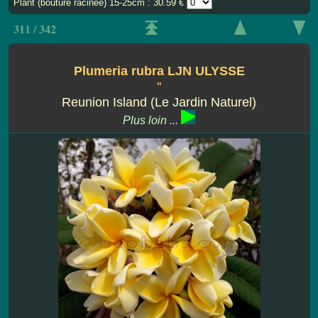
Plant (bouture racinee) 15-25cm : 30.59 €
311 / 342
Plumeria rubra LJN ULYSSE
''
Reunion Island (Le Jardin Naturel)
Plus loin ...