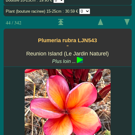
Bouture 20-25cm : 19.95 €
Plant (bouture racinee) 15-25cm : 30.59 €
44 / 342
Plumeria rubra LJN543
''
Reunion Island (Le Jardin Naturel)
Plus loin ...