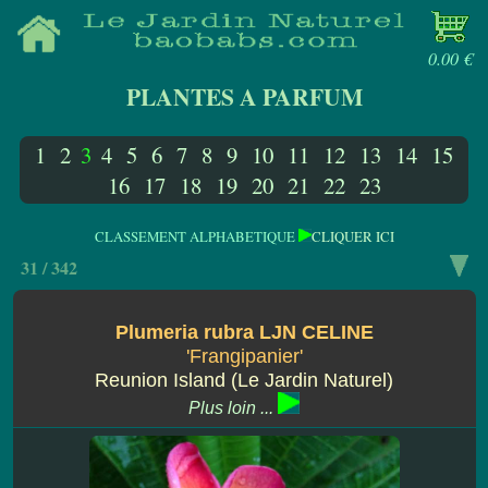
0.00 €
PLANTES A PARFUM
1
2
3
4
5
6
7
8
9
10
11
12
13
14
15
16
17
18
19
20
21
22
23
CLASSEMENT ALPHABETIQUE
CLIQUER ICI
31 / 342
Plumeria rubra LJN CELINE
'Frangipanier'
Reunion Island (Le Jardin Naturel)
Plus loin ...