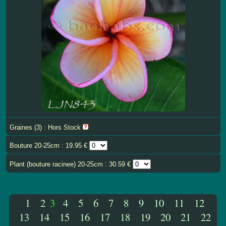
Graines (3) : Hors Stock
Bouture 20-25cm : 19.95 €
Plant (bouture racinee) 20-25cm : 30.59 €
1
2
3
4
5
6
7
8
9
10
11
12
13
14
15
16
17
18
19
20
21
22