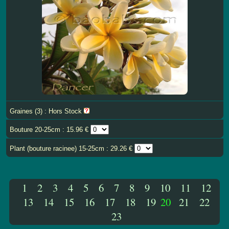
Graines (3) : Hors Stock
Bouture 20-25cm : 15.96 €
Plant (bouture racinee) 15-25cm : 29.26 €
1
2
3
4
5
6
7
8
9
10
11
12
13
14
15
16
17
18
19
20
21
22
23