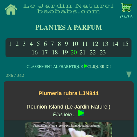
0.00 €
PLANTES A PARFUM
1
2
3
4
5
6
7
8
9
10
11
12
13
14
15
16
17
18
19
20
21
22
23
CLASSEMENT ALPHABETIQUE
CLIQUER ICI
286 / 342
Plumeria rubra LJN844
''
Reunion Island (Le Jardin Naturel)
Plus loin ...