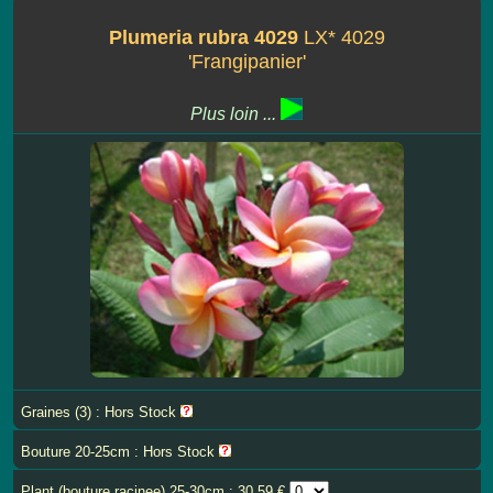
Plumeria rubra 4029
LX* 4029
'Frangipanier'
Plus loin ...
Graines (3) : Hors Stock
Bouture 20-25cm : Hors Stock
Plant (bouture racinee) 25-30cm : 30.59 €