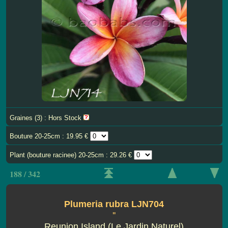
Graines (3) : Hors Stock
Bouture 20-25cm : 19.95 €
Plant (bouture racinee) 20-25cm : 29.26 €
188 / 342
Plumeria rubra LJN704
''
Reunion Island (Le Jardin Naturel)