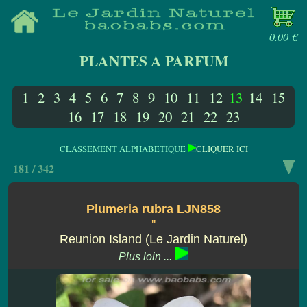
0.00 €
PLANTES A PARFUM
1
2
3
4
5
6
7
8
9
10
11
12
13
14
15
16
17
18
19
20
21
22
23
CLASSEMENT ALPHABETIQUE
CLIQUER ICI
181 / 342
Plumeria rubra LJN858
''
Reunion Island (Le Jardin Naturel)
Plus loin ...