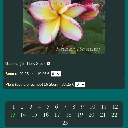
Graines (3) : Hors Stock
Bouture 20-25cm : 19.95 €
Plant (bouture racinee) 15-25cm : 33.25 €
1
2
3
4
5
6
7
8
9
10
11
12
13
14
15
16
17
18
19
20
21
22
23