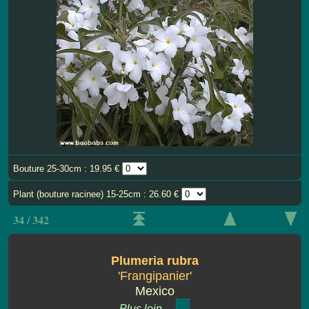
Bouture 25-30cm : 19.95 €
Plant (bouture racinee) 15-25cm : 26.60 €
34 / 342
Plumeria rubra
'Frangipanier'
Mexico
Plus loin ...