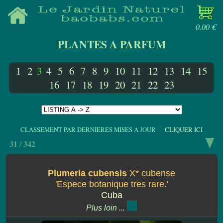
0.00 €
PLANTES A PARFUM
1
2
3
4
5
6
7
8
9
10
11
12
13
14
15
16
17
18
19
20
21
22
23
CLASSEMENT PAR DERNIERES MISES A JOUR
CLIQUER ICI
31 / 342
Plumeria cubensis
X* cubense
'Espece botanique tres rare.'
Cuba
Plus loin ...