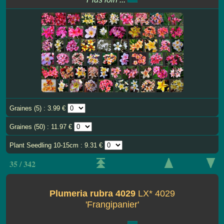
Graines (5) : 3.99 €
Graines (50) : 11.97 €
Plant Seedling 10-15cm : 9.31 €
35 / 342
Plumeria rubra 4029
LX* 4029
'Frangipanier'