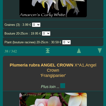
Graines (3) : 3.99 €
Bouture 20-25cm : 19.95 €
Plant (bouture racinee) 20-25cm : 30.59 €
38 / 342
Plumeria rubra ANGEL CROWN
X*A1,Angel
Crown
'Frangipanier'
Plus loin ...