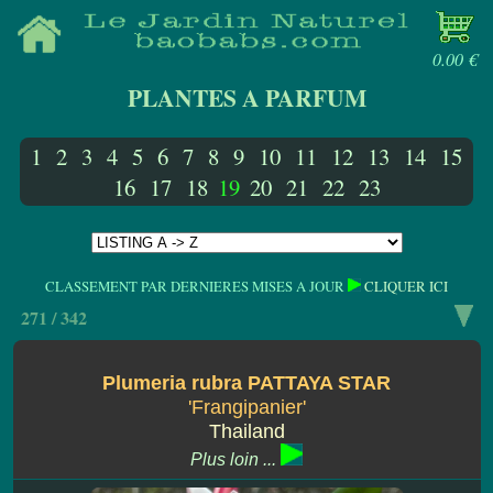
0.00 €
PLANTES A PARFUM
1
2
3
4
5
6
7
8
9
10
11
12
13
14
15
16
17
18
19
20
21
22
23
CLASSEMENT PAR DERNIERES MISES A JOUR
CLIQUER ICI
271 / 342
Plumeria rubra PATTAYA STAR
'Frangipanier'
Thailand
Plus loin ...