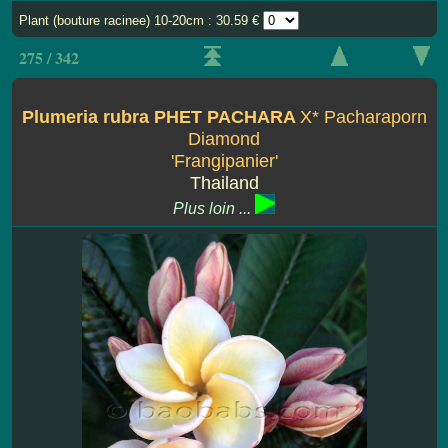
Plant (bouture racinee) 10-20cm : 30.59 €
275 / 342
Plumeria rubra PHET PACHARA
X* Pacharaporn
Diamond
'Frangipanier'
Thailand
Plus loin ...