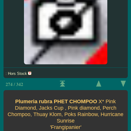
: Hors Stock
274 / 342
Plumeria rubra PHET CHOMPOO
X* Pink
Diamond, Jacks Cup , Pink diamond, Perch
Chompoo, Thuay Klom, Poks Rainbow, Hurricane
Sunrise
'Frangipanier'