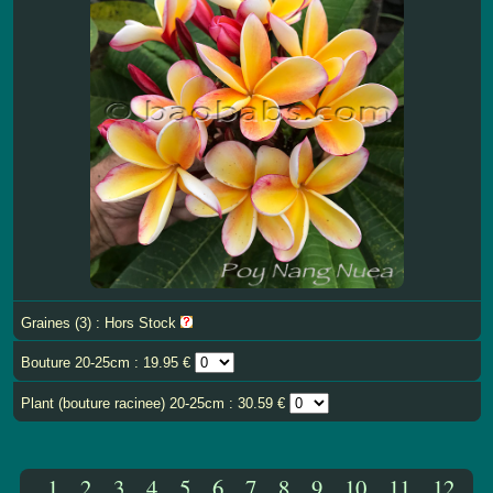
Graines (3) : Hors Stock
Bouture 20-25cm : 19.95 €
Plant (bouture racinee) 20-25cm : 30.59 €
1
2
3
4
5
6
7
8
9
10
11
12