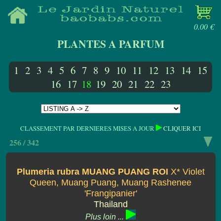
0.00 €
PLANTES A PARFUM
1
2
3
4
5
6
7
8
9
10
11
12
13
14
15
16
17
18
19
20
21
22
23
CLASSEMENT PAR DERNIERES MISES A JOUR
CLIQUER ICI
256 / 342
Plumeria rubra MUANG PUANG ROI
X* Violet
Queen, Muang Puang, Muang Rashenee
'Frangipanier'
Thailand
Plus loin ...