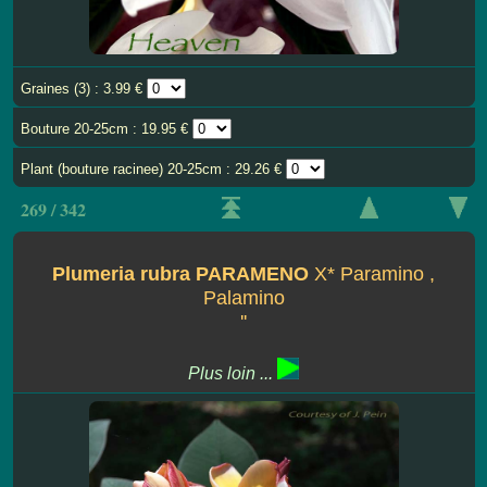
Graines (3) : 3.99 €
Bouture 20-25cm : 19.95 €
Plant (bouture racinee) 20-25cm : 29.26 €
269 / 342
Plumeria rubra PARAMENO
X* Paramino ,
Palamino
''
Plus loin ...