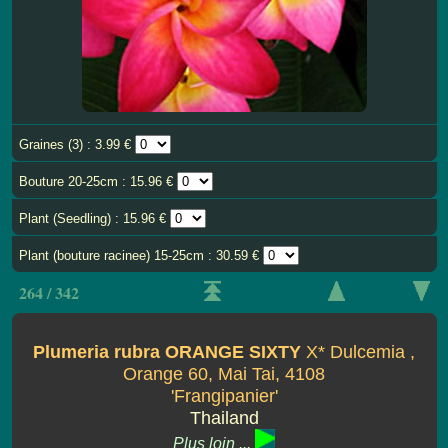
Graines (3) : 3.99 €
Bouture 20-25cm : 15.96 €
Plant (Seedling) : 15.96 €
Plant (bouture racinee) 15-25cm : 30.59 €
264 / 342
Plumeria rubra ORANGE SIXTY
X* Dulcemia ,
Orange 60, Mai Tai, 4108
'Frangipanier'
Thailand
Plus loin ...