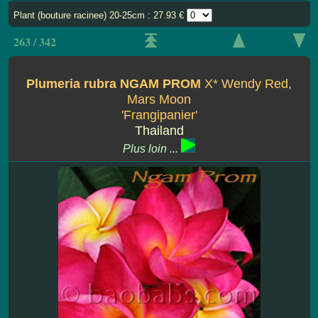
Plant (bouture racinee) 20-25cm : 27.93 €
263 / 342
Plumeria rubra NGAM PROM
X* Wendy Red,
Mars Moon
'Frangipanier'
Thailand
Plus loin ...