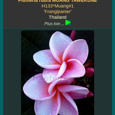
Plumeria rubra MUANG TAWEKUNE
H133*Muang#1
'Frangipanier'
Thailand
Plus loin ...