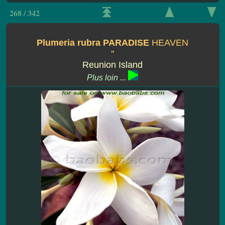
268 / 342
Plumeria rubra PARADISE
HEAVEN
''
Reunion Island
Plus loin ...