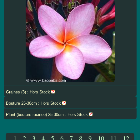
Graines (3) : Hors Stock
Bouture 25-30cm : Hors Stock
Plant (bouture racinee) 25-30cm : Hors Stock
1
2
3
4
5
6
7
8
9
10
11
12