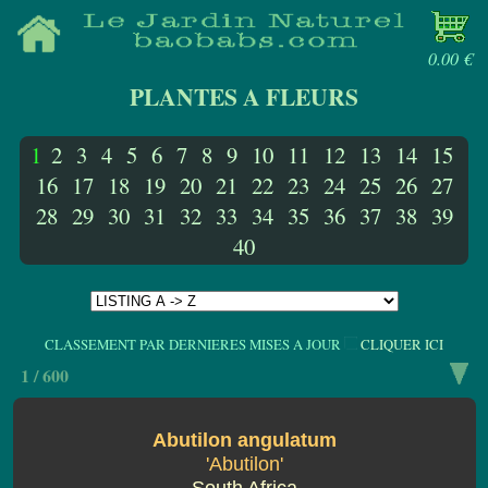
0.00 €
PLANTES A FLEURS
1
2
3
4
5
6
7
8
9
10
11
12
13
14
15
16
17
18
19
20
21
22
23
24
25
26
27
28
29
30
31
32
33
34
35
36
37
38
39
40
CLASSEMENT PAR DERNIERES MISES A JOUR
CLIQUER ICI
1 / 600
Abutilon angulatum
'Abutilon'
South Africa