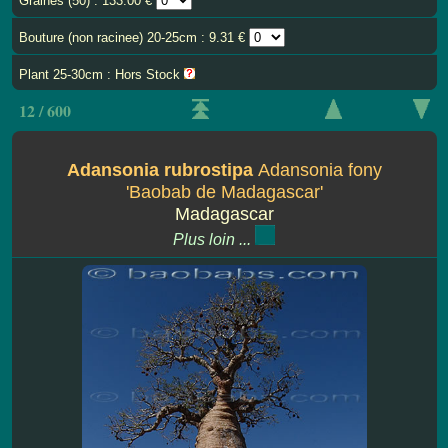
Graines (50) : 133.00 €
Bouture (non racinee) 20-25cm : 9.31 €
Plant 25-30cm : Hors Stock
12 / 600
Adansonia rubrostipa
Adansonia fony
'Baobab de Madagascar'
Madagascar
Plus loin ...