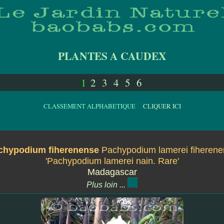
PLANTES A CAUDEX
1
2
3
4
5
6
CLASSEMENT ALPHABETIQUE
CLIQUER ICI
chypodium fiherenense
Pachypodium lamerei fiheren
'Pachypodium lamerei nain. Rare'
Madagascar
Plus loin ...