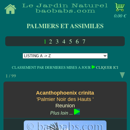
0.00 €
PALMIERS ET ASSIMILES
1
2
3
4
5
6
7
CLASSEMENT PAR DERNIERES MISES A JOUR
CLIQUER ICI
1 / 99
Acanthophoenix crinita
'Palmier Noir des Hauts '
Reunion
Plus loin ...