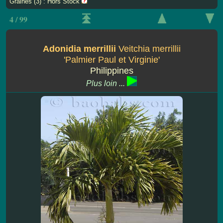
Graines (3) : Hors Stock
4 / 99
Adonidia merrillii
Veitchia merrillii
'Palmier Paul et Virginie'
Philippines
Plus loin ...