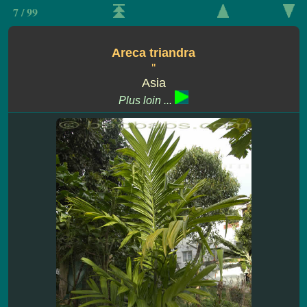
7 / 99
Areca triandra
''
Asia
Plus loin ...