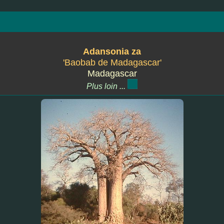
Adansonia za
'Baobab de Madagascar'
Madagascar
Plus loin ...