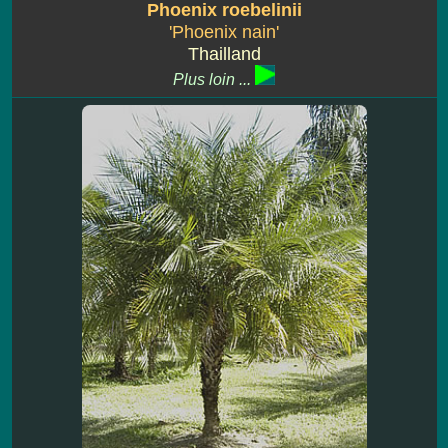
Phoenix roebelinii
'Phoenix nain'
Thailland
Plus loin ...