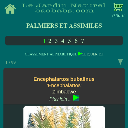
0.00 €
PALMIERS ET ASSIMILES
1
2
3
4
5
6
7
CLASSEMENT ALPHABETIQUE
CLIQUER ICI
1 / 99
Encephalartos bubalinus
'Encephalartos'
Zimbabwe
Plus loin ...