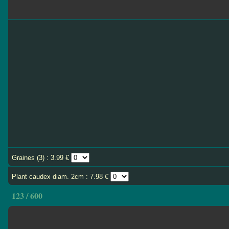
Graines (3) : 3.99 €
Plant caudex diam. 2cm : 7.98 €
123 / 600