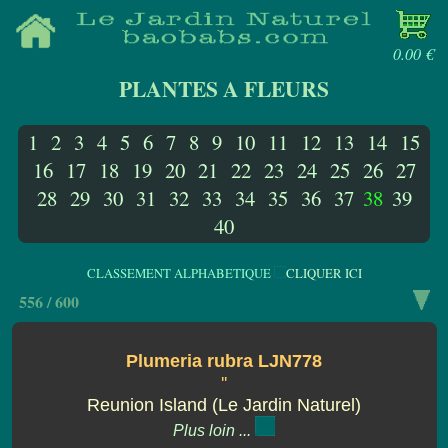
0.00 €
PLANTES A FLEURS
1
2
3
4
5
6
7
8
9
10
11
12
13
14
15
16
17
18
19
20
21
22
23
24
25
26
27
28
29
30
31
32
33
34
35
36
37
38
39
40
CLASSEMENT ALPHABETIQUE
CLIQUER ICI
556 / 600
Plumeria rubra LJN778
''
Reunion Island (Le Jardin Naturel)
Plus loin ...