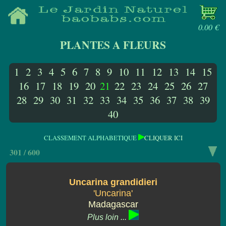
0.00 €
PLANTES A FLEURS
1
2
3
4
5
6
7
8
9
10
11
12
13
14
15
16
17
18
19
20
21
22
23
24
25
26
27
28
29
30
31
32
33
34
35
36
37
38
39
40
CLASSEMENT ALPHABETIQUE
CLIQUER ICI
301 / 600
Uncarina grandidieri
'Uncarina'
Madagascar
Plus loin ...