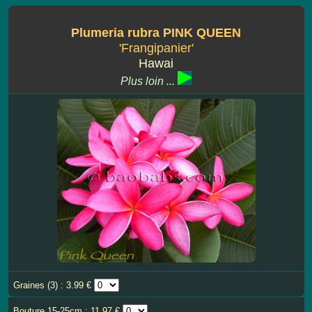
Plumeria rubra PINK QUEEN
'Frangipanier'
Hawai
Plus loin ...
Graines (3) : 3.99 €
Bouture 15-25cm : 11.97 €