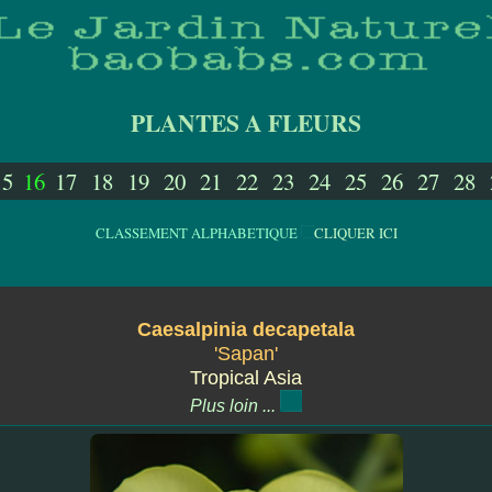
PLANTES A FLEURS
15
16
17
18
19
20
21
22
23
24
25
26
27
28
CLASSEMENT ALPHABETIQUE
CLIQUER ICI
Caesalpinia decapetala
'Sapan'
Tropical Asia
Plus loin ...