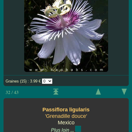
Graines (15) : 3.99 €
32 / 43
Passiflora ligularis
'Grenadille douce'
Mexico
Plus loin ...