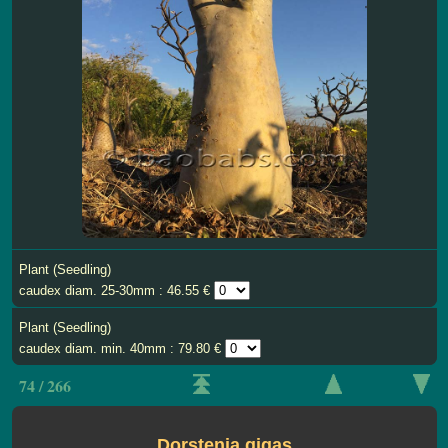
Plant (Seedling)
caudex diam. 25-30mm : 46.55 €
Plant (Seedling)
caudex diam. min. 40mm : 79.80 €
74 / 266
Dorstenia gigas