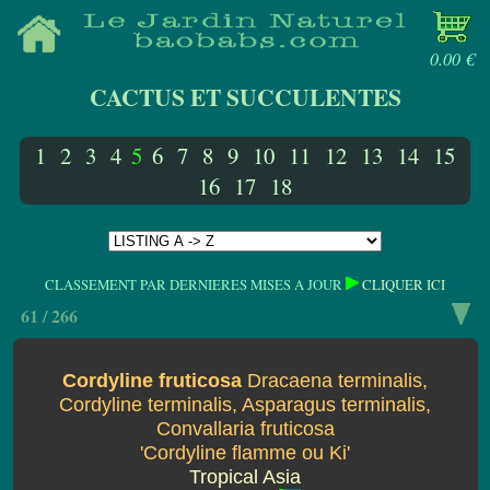
0.00 €
CACTUS ET SUCCULENTES
1
2
3
4
5
6
7
8
9
10
11
12
13
14
15
16
17
18
CLASSEMENT PAR DERNIERES MISES A JOUR
CLIQUER ICI
61 / 266
Cordyline fruticosa
Dracaena terminalis,
Cordyline terminalis, Asparagus terminalis,
Convallaria fruticosa
'Cordyline flamme ou Ki'
Tropical Asia