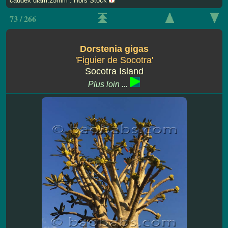
caudex diam.25mm : Hors Stock
73 / 266
Dorstenia gigas
'Figuier de Socotra'
Socotra Island
Plus loin ...