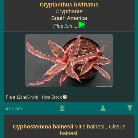
Cryptanthus bivittatus
'Crypthante'
South America
Plus loin ...
Plant 12cm(5inch) : Hors Stock
65 / 266
Cyphostemma bainesii
Vitis bainesii, Cissus
bainesii