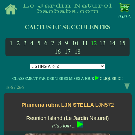
0.00 €
CACTUS ET SUCCULENTES
1
2
3
4
5
6
7
8
9
10
11
12
13
14
15
16
17
18
CLASSEMENT PAR DERNIERES MISES A JOUR
CLIQUER ICI
166 / 266
Plumeria rubra LJN STELLA
LJN572
''
Reunion Island (Le Jardin Naturel)
Plus loin ...