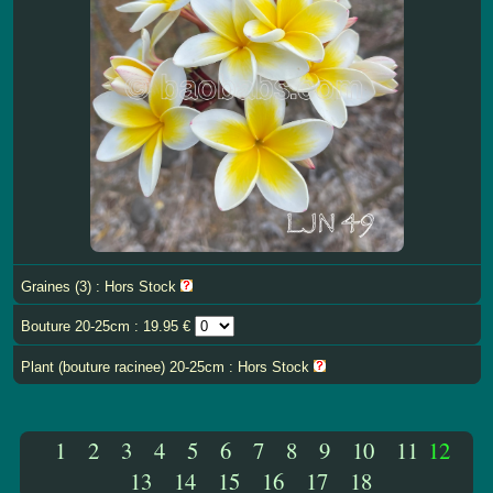
Graines (3) : Hors Stock
Bouture 20-25cm : 19.95 €
Plant (bouture racinee) 20-25cm : Hors Stock
1
2
3
4
5
6
7
8
9
10
11
12
13
14
15
16
17
18