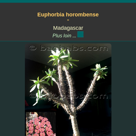
Euphorbia horombense
''
Madagascar
Plus loin ...