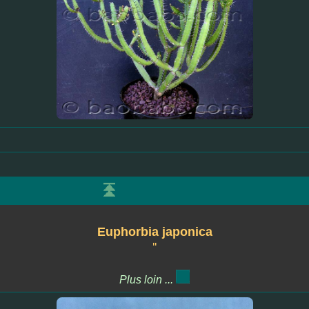
Euphorbia japonica
''
Plus loin ...