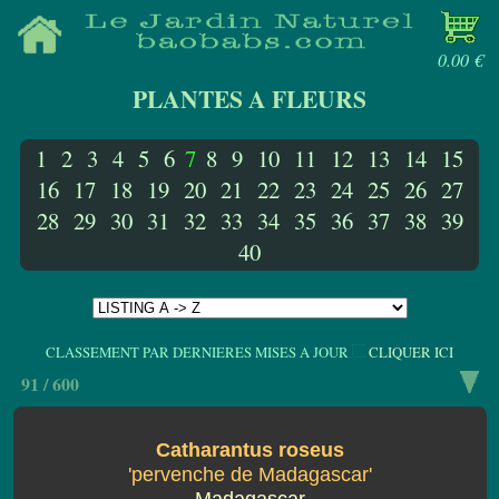
0.00 €
PLANTES A FLEURS
1
2
3
4
5
6
7
8
9
10
11
12
13
14
15
16
17
18
19
20
21
22
23
24
25
26
27
28
29
30
31
32
33
34
35
36
37
38
39
40
CLASSEMENT PAR DERNIERES MISES A JOUR
CLIQUER ICI
91 / 600
Catharantus roseus
'pervenche de Madagascar'
Madagascar