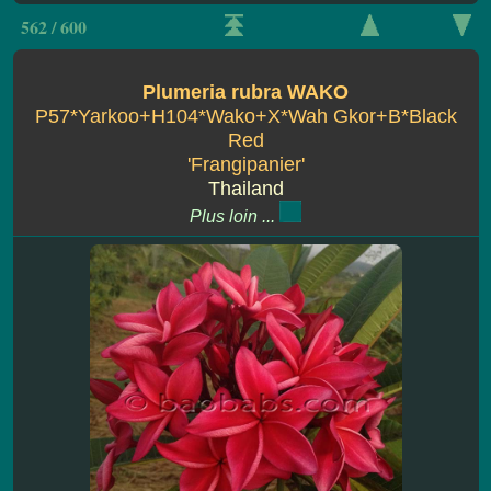
562 / 600
Plumeria rubra WAKO
P57*Yarkoo+H104*Wako+X*Wah Gkor+B*Black
Red
'Frangipanier'
Thailand
Plus loin ...