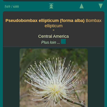
569 / 600
Pseudobombax ellipticum (forma alba)
Bombax
ellipticum
''
Central America
Plus loin ...