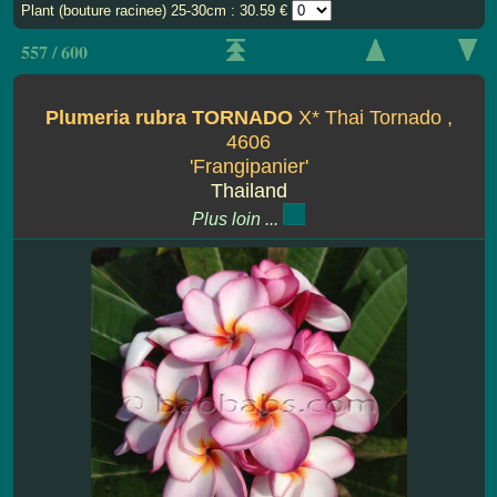
Plant (bouture racinee) 25-30cm : 30.59 €
557 / 600
Plumeria rubra TORNADO
X* Thai Tornado ,
4606
'Frangipanier'
Thailand
Plus loin ...