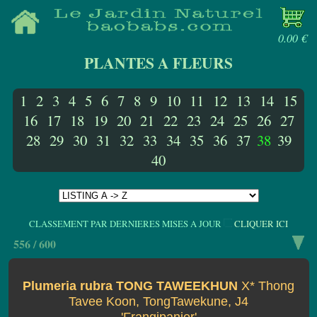
0.00 €
PLANTES A FLEURS
1
2
3
4
5
6
7
8
9
10
11
12
13
14
15
16
17
18
19
20
21
22
23
24
25
26
27
28
29
30
31
32
33
34
35
36
37
38
39
40
CLASSEMENT PAR DERNIERES MISES A JOUR
CLIQUER ICI
556 / 600
Plumeria rubra TONG TAWEEKHUN
X* Thong
Tavee Koon, TongTawekune, J4
'Frangipanier'