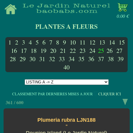
0.00 €
PLANTES A FLEURS
1
2
3
4
5
6
7
8
9
10
11
12
13
14
15
16
17
18
19
20
21
22
23
24
25
26
27
28
29
30
31
32
33
34
35
36
37
38
39
40
CLASSEMENT PAR DERNIERES MISES A JOUR
CLIQUER ICI
361 / 600
Plumeria rubra LJN188
''
Reunion Island (Le Jardin Naturel)