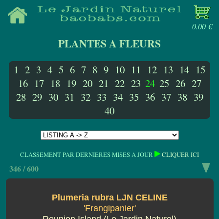
0.00 €
PLANTES A FLEURS
1
2
3
4
5
6
7
8
9
10
11
12
13
14
15
16
17
18
19
20
21
22
23
24
25
26
27
28
29
30
31
32
33
34
35
36
37
38
39
40
CLASSEMENT PAR DERNIERES MISES A JOUR
CLIQUER ICI
346 / 600
Plumeria rubra LJN CELINE
'Frangipanier'
Reunion Island (Le Jardin Naturel)