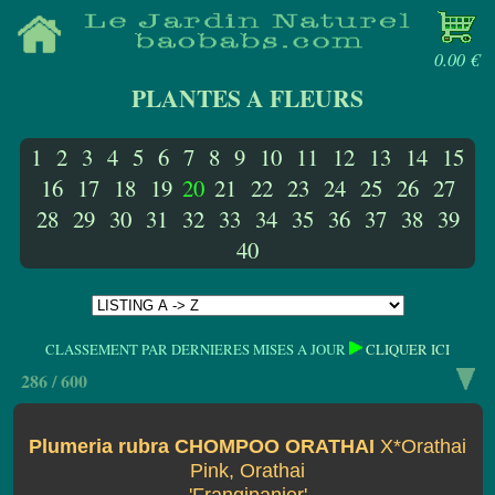
0.00 €
PLANTES A FLEURS
1
2
3
4
5
6
7
8
9
10
11
12
13
14
15
16
17
18
19
20
21
22
23
24
25
26
27
28
29
30
31
32
33
34
35
36
37
38
39
40
CLASSEMENT PAR DERNIERES MISES A JOUR
CLIQUER ICI
286 / 600
Plumeria rubra CHOMPOO ORATHAI
X*Orathai
Pink, Orathai
'Frangipanier'