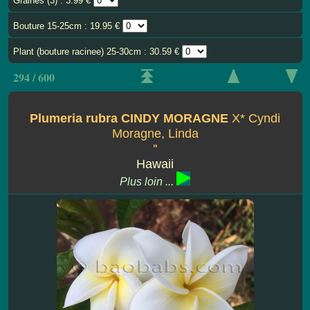
Graines (3) : 3.99 €
Bouture 15-25cm : 19.95 €
Plant (bouture racinee) 25-30cm : 30.59 €
294 / 600
Plumeria rubra CINDY MORAGNE
X* Cyndi
Moragne, Linda
''
Hawaii
Plus loin ...