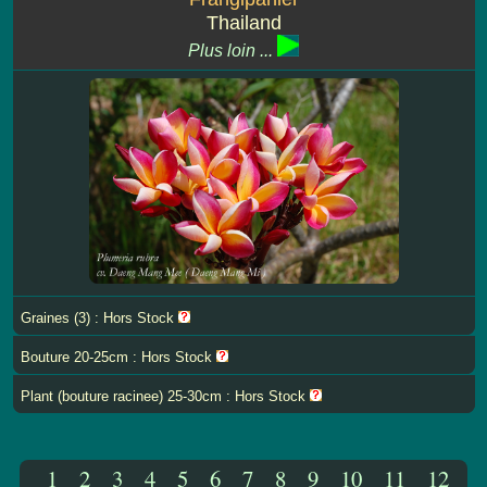
Thailand
Plus loin ...
Graines (3) : Hors Stock
Bouture 20-25cm : Hors Stock
Plant (bouture racinee) 25-30cm : Hors Stock
1
2
3
4
5
6
7
8
9
10
11
12