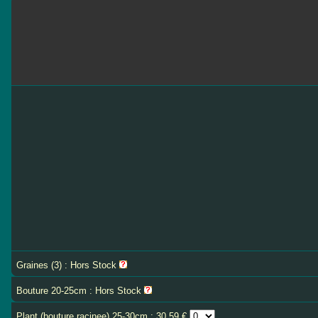
Graines (3) : Hors Stock
Bouture 20-25cm : Hors Stock
Plant (bouture racinee) 25-30cm : 30.59 €