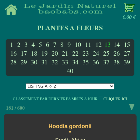
0.00 €
PLANTES A FLEURS
1
2
3
4
5
6
7
8
9
10
11
12
13
14
15
16
17
18
19
20
21
22
23
24
25
26
27
28
29
30
31
32
33
34
35
36
37
38
39
40
CLASSEMENT PAR DERNIERES MISES A JOUR
CLIQUER ICI
181 / 600
Hoodia gordonii
''
South Africa