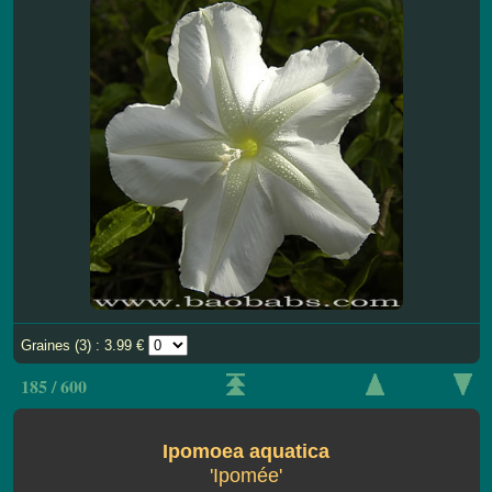
Graines (3) : 3.99 €
185 / 600
Ipomoea aquatica
'Ipomée'