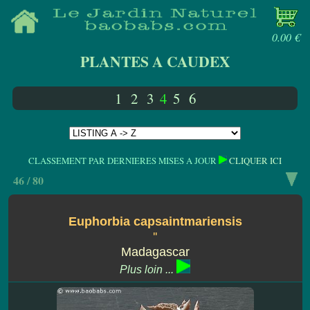
0.00 €
PLANTES A CAUDEX
1
2
3
4
5
6
CLASSEMENT PAR DERNIERES MISES A JOUR
CLIQUER ICI
46 / 80
Euphorbia capsaintmariensis
''
Madagascar
Plus loin ...