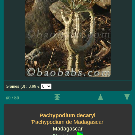
Graines (3) : 3.99 €
60 / 80
Pachypodium decaryi
'Pachypodium de Madagascar'
Madagascar