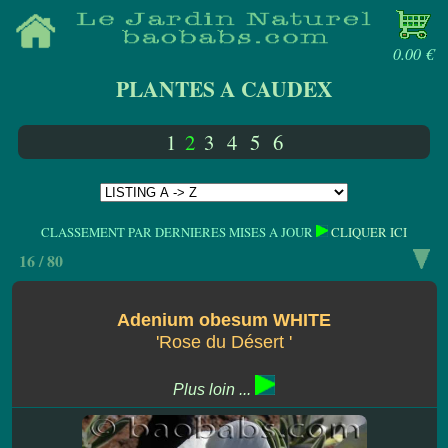
0.00 €
PLANTES A CAUDEX
1
2
3
4
5
6
CLASSEMENT PAR DERNIERES MISES A JOUR
CLIQUER ICI
16 / 80
Adenium obesum WHITE
'Rose du Désert '
Plus loin ...