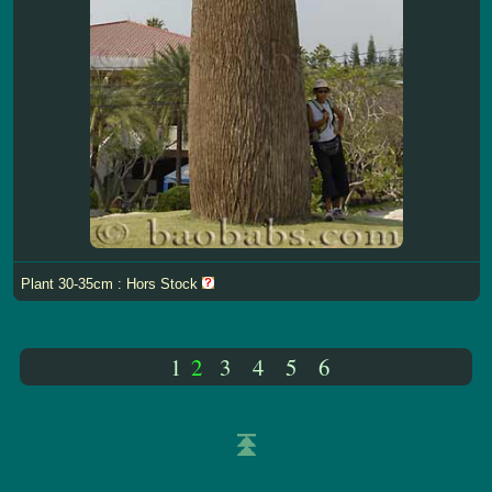
Plant 30-35cm : Hors Stock
1
2
3
4
5
6