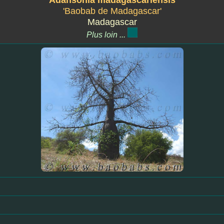
Adansonia madagascariensis
'Baobab de Madagascar'
Madagascar
Plus loin ...