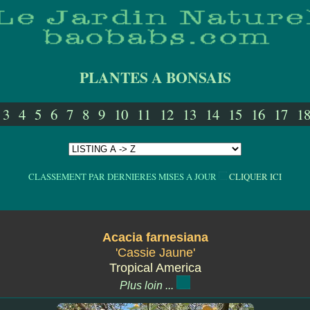
PLANTES A BONSAIS
3
4
5
6
7
8
9
10
11
12
13
14
15
16
17
1
CLASSEMENT PAR DERNIERES MISES A JOUR
CLIQUER ICI
Acacia farnesiana
'Cassie Jaune'
Tropical America
Plus loin ...