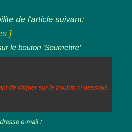
ite de l'article suivant:
s ]
sur le bouton 'Soumettre'
vant de cliquer sur le bouton ci dessous.
dresse e-mail !