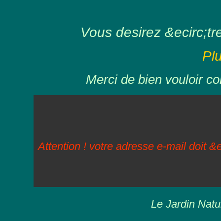
Vous desirez &ecirc;tre 
Pl
Merci de bien vouloir co
Attention ! votre adresse e-mail doit &e
Le Jardin Natu