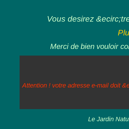
Vous desirez &ecirc;tre 
Pl
Merci de bien vouloir co
Attention ! votre adresse e-mail doit &e
Le Jardin Natu