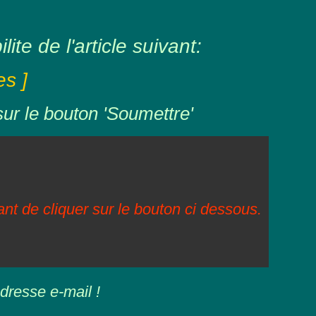
ite de l'article suivant:
s ]
sur le bouton 'Soumettre'
vant de cliquer sur le bouton ci dessous.
dresse e-mail !