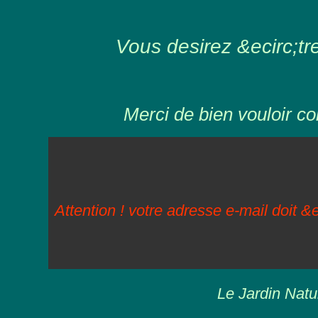
Vous desirez &ecirc;tre 
Merci de bien vouloir co
Attention ! votre adresse e-mail doit &e
Le Jardin Natu