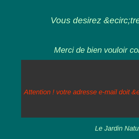
Vous desirez &ecirc;tre 
Merci de bien vouloir co
Attention ! votre adresse e-mail doit &e
Le Jardin Natu