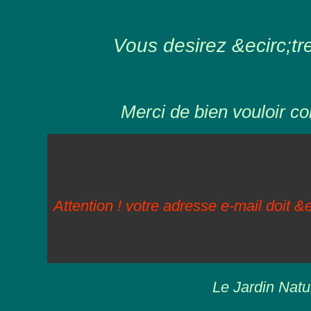
Vous desirez &ecirc;tre 
Merci de bien vouloir co
Attention ! votre adresse e-mail doit &e
Le Jardin Natu