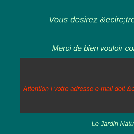
Vous desirez &ecirc;tre 
Merci de bien vouloir co
Attention ! votre adresse e-mail doit &e
Le Jardin Natu