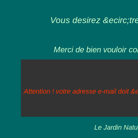
Vous desirez &ecirc;tre 
Merci de bien vouloir co
Attention ! votre adresse e-mail doit &e
Le Jardin Natu