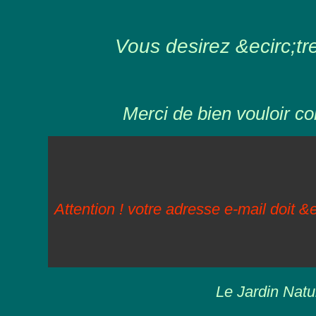
Vous desirez &ecirc;tre 
Merci de bien vouloir co
Attention ! votre adresse e-mail doit &e
Le Jardin Natu