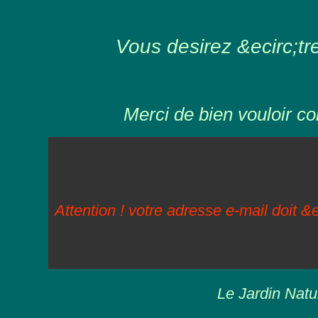
Vous desirez &ecirc;tre 
Merci de bien vouloir co
Attention ! votre adresse e-mail doit &e
Le Jardin Natu